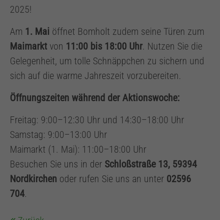
2025!
Drop us a line
Am
1. Mai
öffnet Bomholt zudem seine Türen zum
info@yourdomain.com
Maimarkt
von
11:00 bis 18:00 Uhr
. Nutzen Sie die
Gelegenheit, um tolle Schnäppchen zu sichern und
About us
sich auf die warme Jahreszeit vorzubereiten.
Lorem ipsum dolor sit amet, consectetuer
Öffnungszeiten während der Aktionswoche:
adipiscing elit.
Freitag: 9:00–12:30 Uhr und 14:30–18:00 Uhr
Aenean commodo ligula eget dolor. Aenean
Samstag: 9:00–13:00 Uhr
massa. Cum sociis natoque penatibus et
Maimarkt (1. Mai): 11:00–18:00 Uhr
magnis dis parturient montes, nascetur
Besuchen Sie uns in der
Schloßstraße 13, 59394
ridiculus mus. Donec quam felis, ultricies
Nordkirchen
oder rufen Sie uns an unter
02596
nec.
704
.